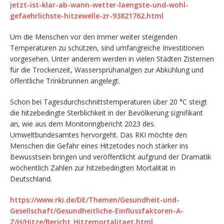
jetzt-ist-klar-ab-wann-wetter-laengste-und-wohl-
gefaehrlichste-hitzewelle-zr-93821762.html
Um die Menschen vor den immer weiter steigenden
Temperaturen zu schützen, sind umfangreiche Investitionen
vorgesehen. Unter anderem werden in vielen Städten Zisternen
für die Trockenzeit, Wassersprühanalgen zur Abkühlung und
öffentliche Trinkbrunnen angelegt.
Schon bei Tagesdurchschnittstemperaturen über 20 °C steigt
die hitzebedingte Sterblichkeit in der Bevölkerung signifikant
an, wie aus dem Monitoringbericht 2023 des
Umweltbundesamtes hervorgeht. Das RKI möchte den
Menschen die Gefahr eines Hitzetodes noch stärker ins
Bewusstsein bringen und veröffentlicht aufgrund der Dramatik
wöchentlich Zahlen zur hitzebedingten Mortalität in
Deutschland.
https://www.rki.de/DE/Themen/Gesundheit-und-
Gesellschaft/Gesundheitliche-Einflussfaktoren-A-
Z/H/Hitze/Bericht_Hitzemortalitaet.html