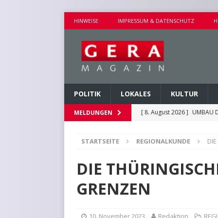
HINWEISE
IMPRESSUM & DATENSCHUTZ
H
POLITIK
LOKALES
KULTUR
[ 8. August 2026 ]
UMBAU D
MELDUNGEN
[ 8. August 2026 ]
VERANST
STARTSEITE
REGIONALKUNDE
DIE
[ 8. August 2026 ]
GEMEINS
[ 7. August 2026 ]
KINDERW
DIE THÜRINGISCH
[ 8. August 2026 ]
EICHE I
GRENZEN
10. November 2023
Redaktion
REG