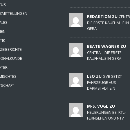
TUR
ZMITTEILUNGEN
REDAKTION ZU
CENTR
ALES
DIE ERSTE KAUFHALLE IN
GERA
IEN
TIK
BEATE WAGNER ZU
IZEIBERICHTE
CENTRA – DIE ERSTE
IONALKUNDE
KAUFHALLE IN GERA
ATER
LEO ZU
MISCHTES
GVB SETZT
FAHRZEUGE AUS
TSCHAFT
DARMSTADT EIN
M-S. VOGL ZU
NEUERUNGEN BEI RTL-
FERNSEHEN UND NTV