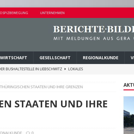
OSPIZBEWEGUNG
UNTERNEHMEN
WIRTSCHAFT
GESELLSCHAFT
REGIONALKUNDE
V
ER BUSHALTESTELLE IN LIEBSCHWITZ
LOKALES
ALTUNGEN AM SAMSTAG
KURZMITTEILUNGEN
AKT
 THÜRINGISCHEN STAATEN UND IHRE GRENZEN
AMER ERMITTLUNGSERFOLG
POLIZEIBERICHTE
AGEN UND KINDERSITZ GESTOHLEN
POLIZEIBERICHTE
EN STAATEN UND IHRE
M PARK DER JUGEND ABGETRAGEN
LOKALES
IONALKUNDE
0