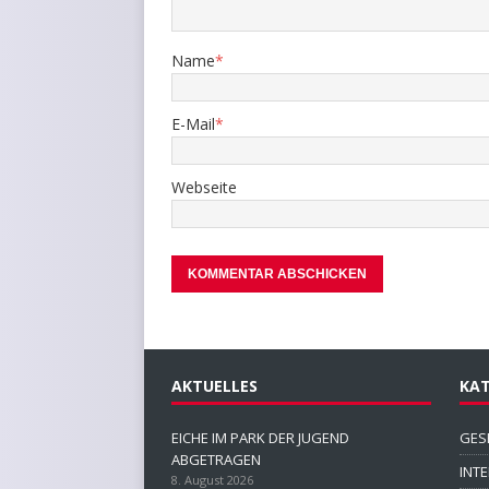
Name
*
E-Mail
*
Webseite
AKTUELLES
KAT
EICHE IM PARK DER JUGEND
GES
ABGETRAGEN
INT
8. August 2026