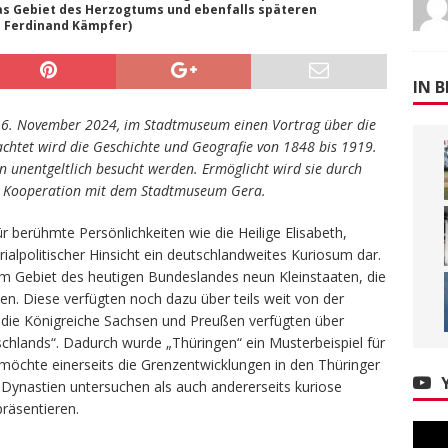
s Gebiet des Herzogtums und ebenfalls späteren
: Ferdinand Kämpfer)
IN B
16. November 2024, im Stadtmuseum einen Vortrag über die
achtet wird die Geschichte und Geografie von 1848 bis 1919.
 unentgeltlich besucht werden. Ermöglicht wird sie durch
 in Kooperation mit dem Stadtmuseum Gera.
ür berühmte Persönlichkeiten wie die Heilige Elisabeth,
orialpolitischer Hinsicht ein deutschlandweites Kuriosum dar.
em Gebiet des heutigen Bundeslandes neun Kleinstaaten, die
en. Diese verfügten noch dazu über teils weit von der
 die Königreiche Sachsen und Preußen verfügten über
hlands“. Dadurch wurde „Thüringen“ ein Musterbeispiel für
 möchte einerseits die Grenzentwicklungen in den Thüringer
 Dynastien untersuchen als auch andererseits kuriose
präsentieren.