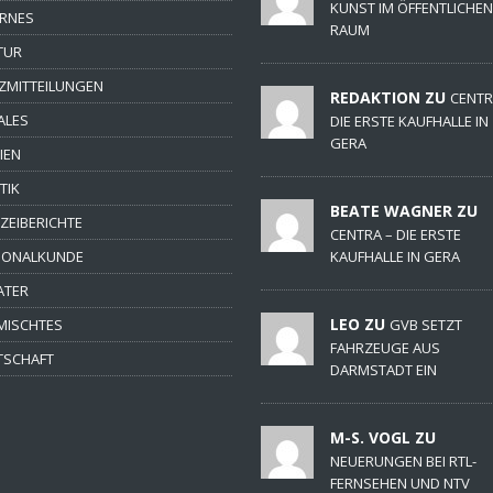
KUNST IM ÖFFENTLICHEN
ERNES
RAUM
TUR
ZMITTEILUNGEN
REDAKTION ZU
CENTR
ALES
DIE ERSTE KAUFHALLE IN
GERA
IEN
TIK
BEATE WAGNER ZU
IZEIBERICHTE
CENTRA – DIE ERSTE
IONALKUNDE
KAUFHALLE IN GERA
ATER
LEO ZU
MISCHTES
GVB SETZT
FAHRZEUGE AUS
TSCHAFT
DARMSTADT EIN
M-S. VOGL ZU
NEUERUNGEN BEI RTL-
FERNSEHEN UND NTV